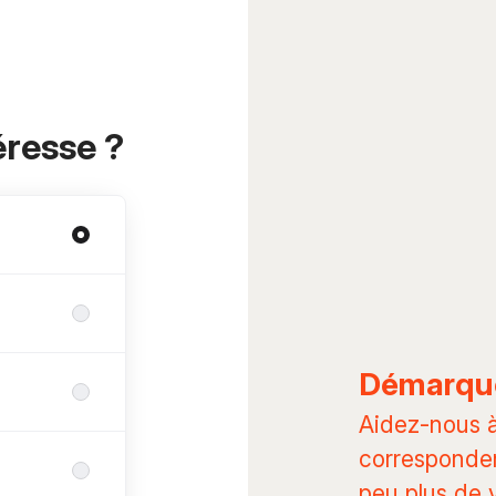
éresse ?
Démarqu
Aidez-nous à 
corresponden
peu plus de 