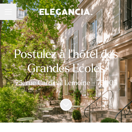
Menu carrière
Postulez à l'hôtel des
Grandes Ecoles
75, rue Cardinal Lemoine - 75005
Faire défiler jusqu'au contenu