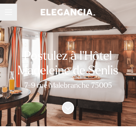
Menu carrière
Postulez à l'Hôtel
Madeleine de Senlis
7-9 rue Malebranche 75005
Faire défiler jusqu'au contenu